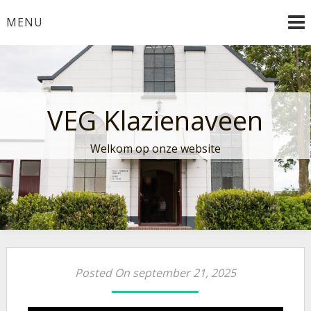
Ga
MENU
naar
de
inhoud
VEG Klazienaveen
Welkom op onze website
Posted On september 21, 2025