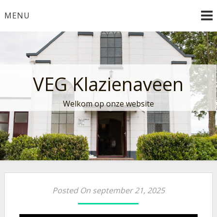
Ga
MENU
naar
de
inhoud
VEG Klazienaveen
Welkom op onze website
Posted On september 21, 2025