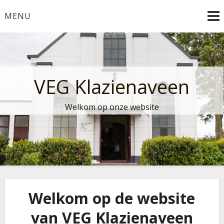
Ga
MENU
naar
de
inhoud
VEG Klazienaveen
Welkom op onze website
Welkom op de website
van VEG Klazienaveen